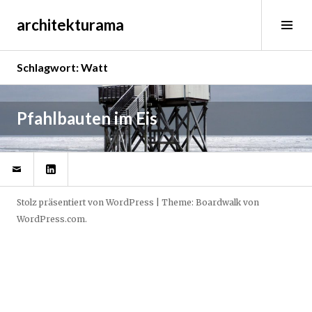
Springe
architekturama
zum
Sei
Inhalt
ums
Schlagwort:
Watt
D
Pfahlbauten im Eis
e
z
@
LinkedIn
e
m
b
Stolz präsentiert von WordPress
|
Theme: Boardwalk von
e
WordPress.com
.
r
2
2
,
2