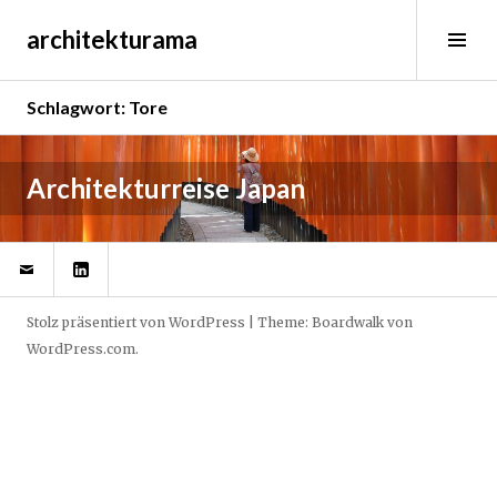
Springe
architekturama
zum
Sei
Inhalt
ums
Schlagwort:
Tore
M
Architekturreise Japan
a
i
@
LinkedIn
2
,
2
Stolz präsentiert von WordPress
|
Theme: Boardwalk von
0
WordPress.com
.
1
6