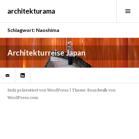
Springe
architekturama
zum
Sei
Inhalt
ums
Schlagwort:
Naoshima
M
Architekturreise Japan
a
i
@
LinkedIn
2
,
2
Stolz präsentiert von WordPress
|
Theme: Boardwalk von
0
WordPress.com
.
1
6