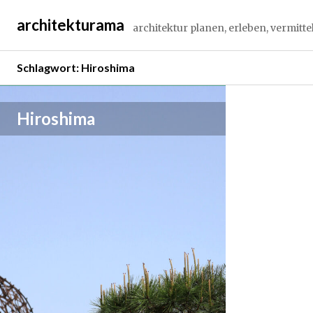
Springe
architekturama
zum
architektur planen, erleben, vermitte
Inhalt
Schlagwort:
Hiroshima
A
Hiroshima
p
r
i
l
1
3
,
2
0
2
3